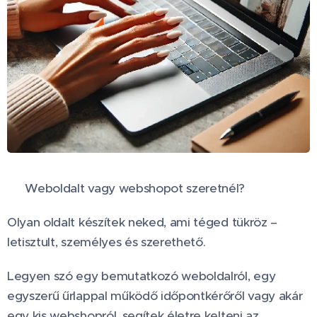
✨ Weboldalt vagy webshopot szeretnél?
Olyan oldalt készítek neked, ami téged tükröz –
letisztult, személyes és szerethető.
Legyen szó egy bemutatkozó weboldalról, egy
egyszerű űrlappal működő időpontkérőről vagy akár
egy kis webshopról, segítek életre kelteni az