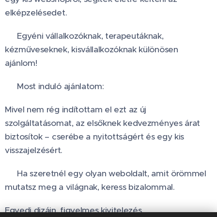
elképzelésedet.
💻 Egyéni vállalkozóknak, terapeutáknak,
kézműveseknek, kisvállalkozóknak különösen
ajánlom!
🎁 Most induló ajánlatom:
Mivel nem rég indítottam el ezt az új
szolgáltatásomat, az elsőknek kedvezményes árat
biztosítok – cserébe a nyitottságért és egy kis
visszajelzésért.
👉 Ha szeretnél egy olyan weboldalt, amit örömmel
mutatsz meg a világnak, keress bizalommal. 💛
Egyedi dizájn, figyelmes kivitelezés.