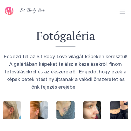
S.t Body Love
Fotógaléria
Fedezd fel az S.t Body Love világát képeken keresztül!
A galériában képeket találsz a kezelésekről, finom
tetoválásokról és az ékszerekről. Engedd, hogy ezek a
képek betekintést nyújtsanak a valódi önszeretet és
önkifejezés erejébe 💎🎀✨💝